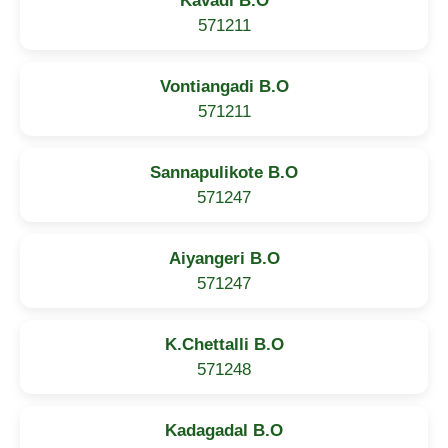
Kavadi B.O
571211
Vontiangadi B.O
571211
Sannapulikote B.O
571247
Aiyangeri B.O
571247
K.Chettalli B.O
571248
Kadagadal B.O