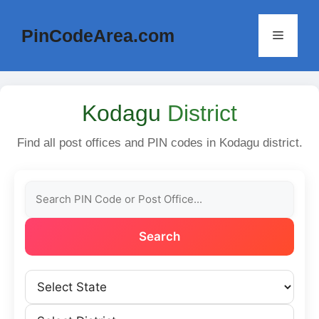
Skip
to
PinCodeArea.com
Menu
content
Kodagu
District
Find all post offices and PIN codes in Kodagu district.
Search