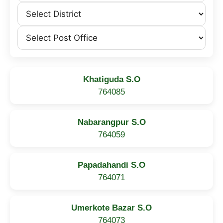
Khatiguda S.O
764085
Nabarangpur S.O
764059
Papadahandi S.O
764071
Umerkote Bazar S.O
764073