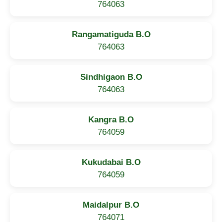
764063
Rangamatiguda B.O
764063
Sindhigaon B.O
764063
Kangra B.O
764059
Kukudabai B.O
764059
Maidalpur B.O
764071