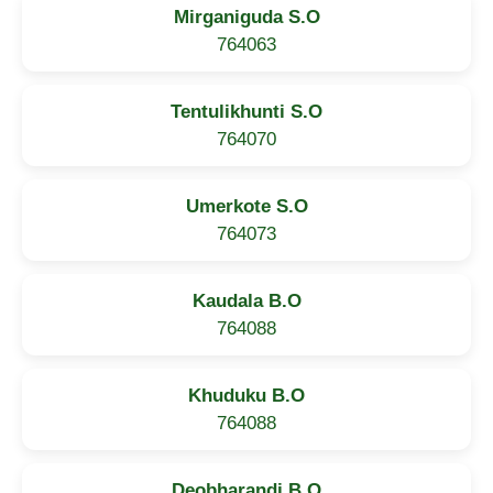
Mirganiguda S.O
764063
Tentulikhunti S.O
764070
Umerkote S.O
764073
Kaudala B.O
764088
Khuduku B.O
764088
Deobharandi B.O