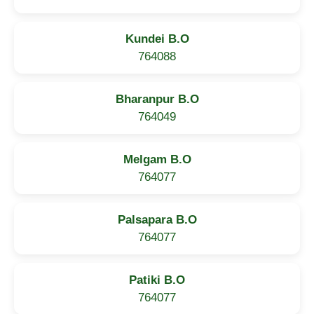
Kundei B.O
764088
Bharanpur B.O
764049
Melgam B.O
764077
Palsapara B.O
764077
Patiki B.O
764077