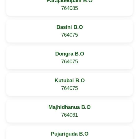
Parajadeopalli B.O
764085
Basini B.O
764075
Dongra B.O
764075
Kutubai B.O
764075
Majhidhanua B.O
764061
Pujariguda B.O