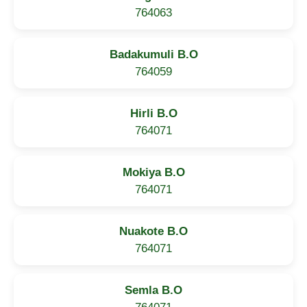
764063
Badakumuli B.O
764059
Hirli B.O
764071
Mokiya B.O
764071
Nuakote B.O
764071
Semla B.O