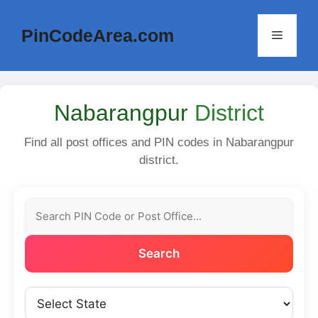
Skip
to
PinCodeArea.com
Menu
content
Nabarangpur
District
Find all post offices and PIN codes in Nabarangpur
district.
Search